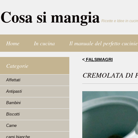
Cosa si mangia
Ricette e Idee in cuci
Home
In cucina
Il manuale del perfetto cucinie
<
FALSIMAGRI
Categorie
CREMOLATA DI 
Affettati
Antipasti
Bambini
Biscotti
Carne
carni bianche