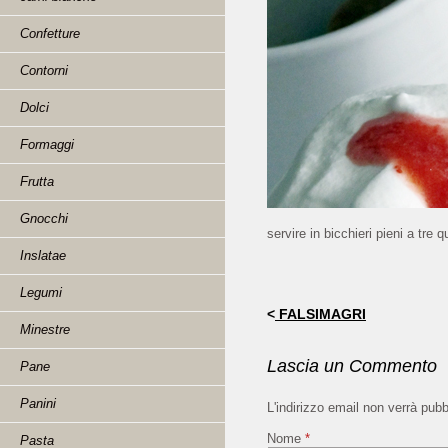
Confetture
Contorni
Dolci
Formaggi
Frutta
Gnocchi
servire in bicchieri pieni a tr
Inslatae
Legumi
<
FALSIMAGRI
Minestre
Lascia un Commento
Pane
Panini
L'indirizzo email non verrà pub
Nome
*
Pasta