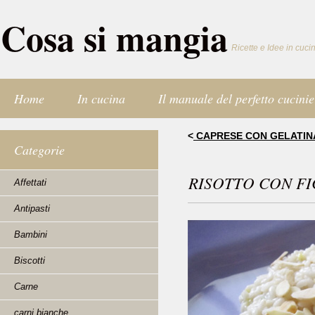
Cosa si mangia
Ricette e Idee in cuci
Home
In cucina
Il manuale del perfetto cucinie
<
CAPRESE CON GELATIN
Categorie
RISOTTO CON F
Affettati
Antipasti
Bambini
Biscotti
Carne
carni bianche