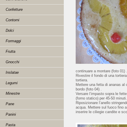
Confetture
Contorni
Dolci
Formaggi
Frutta
Gnocchi
continuare a montare (foto 01) . 
Inslatae
Rivestire il fondo di una tortie
tortiera.
Legumi
Mettere una fetta di ananas al c
bordo (foto 04) .
Minestre
Versare l’impasto sopra le fette
(forno statico) per 45-50 minuti.
Riposizionare l’anello stringend
Pane
acqua. Mettere sul fuoco fino a 
inserire le ciliegie candite e s
Panini
Pasta