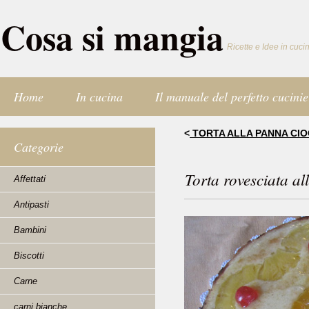
Cosa si mangia
Ricette e Idee in cuci
Home
In cucina
Il manuale del perfetto cucinie
<
TORTA ALLA PANNA CIO
Categorie
Torta rovesciata a
Affettati
Antipasti
Bambini
Biscotti
Carne
carni bianche