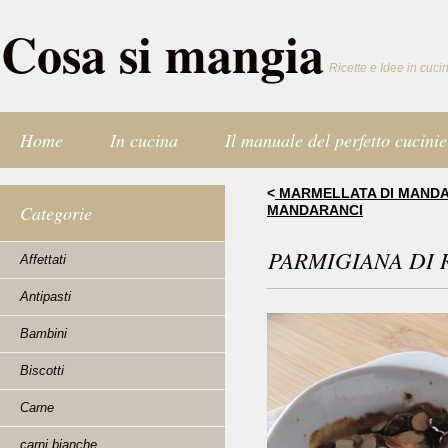
Cosa si mangia
Ricette e Idee in cuci
Home
In cucina
Il manuale del perfetto cucinie
<
MARMELLATA DI MANDAR
Categorie
MANDARANCI
PARMIGIANA DI
Affettati
Antipasti
Bambini
Biscotti
Carne
carni bianche