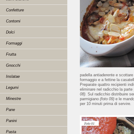
Confetture
Contorni
Dolci
Formaggi
Frutta
Gnocchi
padella antiaderente e scottare t
Inslatae
formaggio e a fettine la casatel
Preparate quattro recipienti ind
Legumi
eliminare nel radicchio la parte
08)
. Sul radicchio distribuire se
Minestre
parmigiano
(foto 09)
e le mando
per 10 minuti prima di servire.
Pane
Panini
Pasta