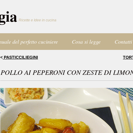
gia
Ricette e Idee in cucina
nuale del perfetto cuciniere
Cosa si legge
Contatti
<
PASTICCILIEGINI
TOR
POLLO AI PEPERONI CON ZESTE DI LIMO