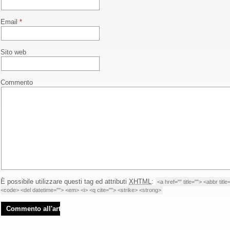
Email
*
Sito web
Commento
È possibile utilizzare questi tag ed attributi
XHTML
:
<a href="" title=""> <abbr tit
<code> <del datetime=""> <em> <i> <q cite=""> <strike> <strong>