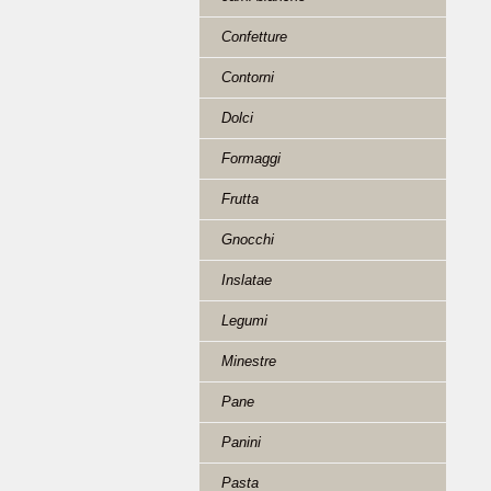
Confetture
Contorni
Dolci
Formaggi
Frutta
Gnocchi
Inslatae
Legumi
Minestre
Pane
Panini
Pasta