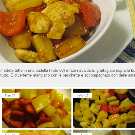
mettete tutto in una padella (Foto 08) e fate riscaldare, grattugiate sopra la 
tutto. È divertente mangiarlo con le bacchette e accompagnato con delle sals