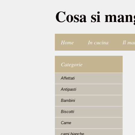
Cosa si man
Home
In cucina
Il ma
Categorie
Affettati
Antipasti
Bambini
Biscotti
Carne
carni bianche