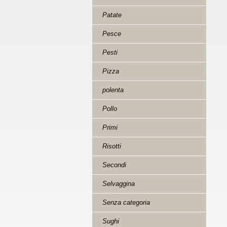
Patate
Pesce
Pesti
Pizza
polenta
Pollo
Primi
Risotti
Secondi
Selvaggina
Senza categoria
Sughi