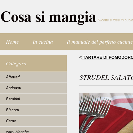
Cosa si mangia
Ricette e Idee in cuci
Home
In cucina
Il manuale del perfetto cucinie
<
TARTARE DI POMODORO
Categorie
STRUDEL SALAT
Affettati
Antipasti
Bambini
Biscotti
Carne
carni bianche