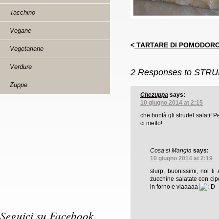
Tacchino
Vegane
<
TARTARE DI POMODORO
Vegetariane
Verdure
2 Responses to
STRU
Zuppe
Chezuppa
says:
10 giugno 2014 at 2:15
che bontà gli strudel salati! 
ci metto!
Cosa si Mangia
says:
10 giugno 2014 at 2:19
slurp, buonissimi, noi li
zucchine salatate con cip
in forno e viaaaaa
Seguici su Facebook