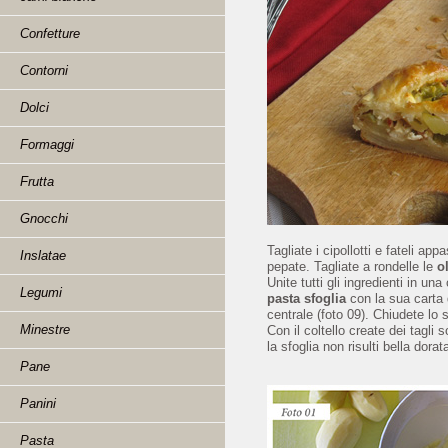
Confetture
Contorni
Dolci
Formaggi
Frutta
Gnocchi
Tagliate i cipollotti e fateli ap
Inslatae
pepate. Tagliate a rondelle le
o
Unite tutti gli ingredienti in un
Legumi
pasta sfoglia
con la sua carta 
centrale (foto 09). Chiudete lo st
Minestre
Con il coltello create dei tagli 
la sfoglia non risulti bella dorat
Pane
Panini
Pasta